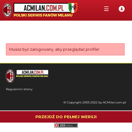
☰
Musisz być zalogowany, aby przeglądać profile!
Regulamin strony
© Copyright 2003-2022 by ACMilan.com.pl
PRZEJDŹ DO PEŁNEJ WERSJI