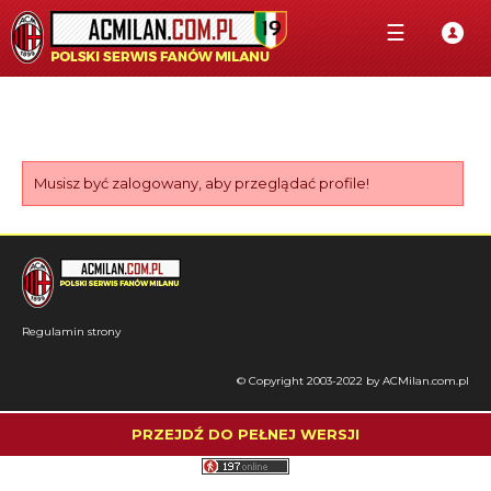
☰
Musisz być zalogowany, aby przeglądać profile!
Regulamin strony
© Copyright 2003-2022 by ACMilan.com.pl
PRZEJDŹ DO PEŁNEJ WERSJI