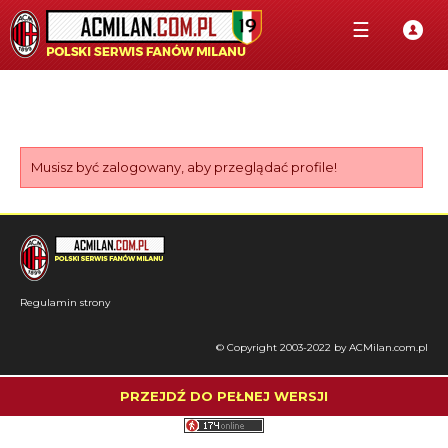
☰
Musisz być zalogowany, aby przeglądać profile!
Regulamin strony
© Copyright 2003-2022 by ACMilan.com.pl
PRZEJDŹ DO PEŁNEJ WERSJI