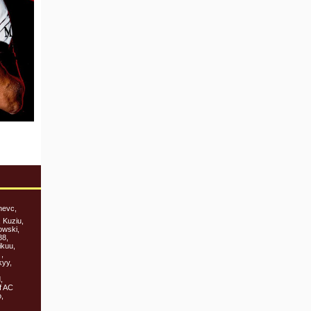
hevc,
 Kuziu,
owski,
88,
ikuu,
,
kyy,
,
f AC
,