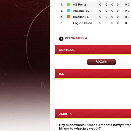
4.
AS Roma
0
0
0
0
0-0
5.
Atalanta BC
0
0
0
0
0-0
6.
Bologna FC
0
0
0
0
0-0
7.
Cagliari Calcio
0
0
0
0
0-0
PEŁNA TABELA
KONTUZJE
ROZWIŃ
ISS
ANKIETA
Czy mianowanie Rúbena Amorima nowym tre
Milanu to właściwy wybór?