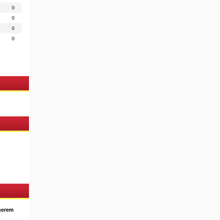
0
0
0
0
nerem