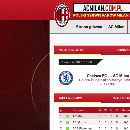
Strona główna
AC Milan
NASTĘPNY MECZ
POPRZED
8 sierpnia 2026, 14:00
Chelsea FC
-:-
AC Milan
Gelora Bung Karno Madya Sta
(Jakarta)
TABELA LIGOWA
TABELA ST
p.
Drużyna
M
W
R
P
Bramk
1.
AC Milan
0
0
0
0
0-0
2.
AC Monza
0
0
0
0
0-0
3.
ACF Fiorentina
0
0
0
0
0-0