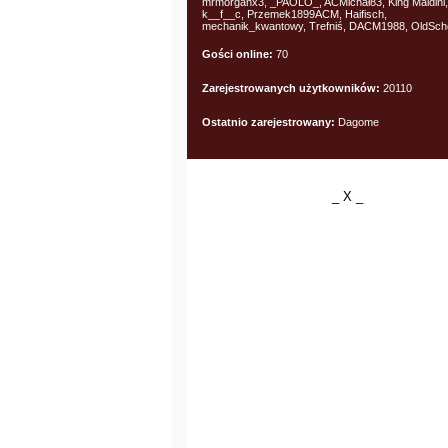
mrmorganx3, _PAOLO_, ACMichał83, King Maldini,
k__f__c, Przemek1899ACM, Haifisch,
mechanik_kwantowy, Trefniś, DACM1988, OldSch
Gości online:
70
Zarejestrowanych użytkowników:
20110
Ostatnio zarejestrowany:
Dagome
_ X _