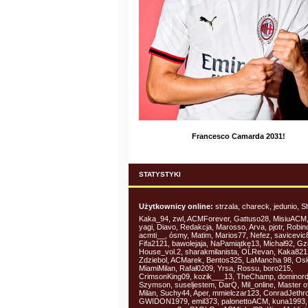
Francesco Camarda 2031!
STATYSTYKI
Użytkownicy online:
strzala, chareck, jedunio, S
Kaka_94, zwl, ACMForever, Gattuso28, MisiuACM,
yagi, Diavo, Redakcja, Marosso, Arva, pjotr, Robin
acmti__, ósmy, Matim, Marios77, Nefez, savicevic
Fifa2121, bawolejaja, NaPamiątkę13, Michał92, Gz
House_vol.2, sharakmilanista, OLRevan, Kaka821 
Zdziebol, ACMarek, Bentos325, LaMancha 98, Os
MiamiMilan, Rafał0209, Yrsa, Rossu, boro215,
CrimsonKing09, kozik___13, TheChamp, dominord
Szymson, suseljestem, DarQ, Mil_online, Master o
Milan, Suchy44, Aper, mmielczar123, ConradJethro
GWIDON1979, emil373, palonettoACM, kuna1993,