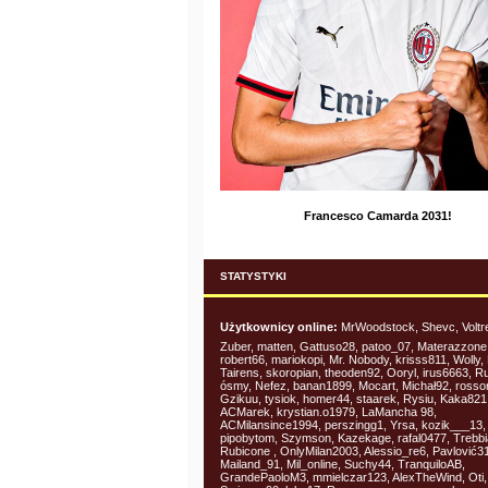
Francesco Camarda 2031!
STATYSTYKI
Użytkownicy online:
MrWoodstock, Shevc, Voltre
Zuber, matten, Gattuso28, patoo_07, Materazzone
robert66, mariokopi, Mr. Nobody, krisss811, Wolly, 
Tairens, skoropian, theoden92, Ooryl, irus6663, R
ósmy, Nefez, banan1899, Mocart, Michał92, rosso
Gzikuu, tysiok, homer44, staarek, Rysiu, Kaka821 
ACMarek, krystian.o1979, LaMancha 98,
ACMilansince1994, perszingg1, Yrsa, kozik___13,
pipobytom, Szymson, Kazekage, rafal0477, Trebb
Rubicone , OnlyMilan2003, Alessio_re6, Pavlović31
Mailand_91, Mil_online, Suchy44, TranquiloAB,
GrandePaoloM3, mmielczar123, AlexTheWind, Oti,