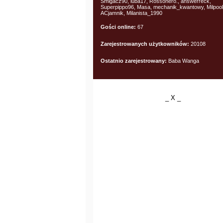
Smigacz90, luba17, Rossonero., answerreck,
Superpippo96, Masa, mechanik_kwantowy, Milpool
ACjamnik, Milanista_1990
Gości online:
67
Zarejestrowanych użytkowników:
20108
Ostatnio zarejestrowany:
Baba Wanga
_ X _