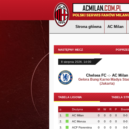
Strona główna
AC Milan
NASTĘPNY MECZ
POPRZED
8 sierpnia 2026, 14:00
Chelsea FC
-:-
AC Milan
Gelora Bung Karno Madya Sta
(Jakarta)
TABELA LIGOWA
TABELA ST
p.
Drużyna
M
W
R
P
Bramk
1.
AC Milan
0
0
0
0
0-0
2.
AC Monza
0
0
0
0
0-0
3.
ACF Fiorentina
0
0
0
0
0-0