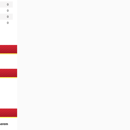
0
0
0
0
nerem