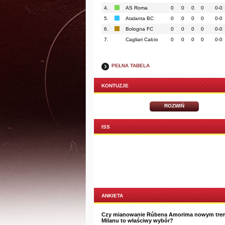
4.
AS Roma
0
0
0
0
0-0
5.
Atalanta BC
0
0
0
0
0-0
6.
Bologna FC
0
0
0
0
0-0
7.
Cagliari Calcio
0
0
0
0
0-0
PEŁNA TABELA
KONTUZJE
ROZWIŃ
ISS
ANKIETA
Czy mianowanie Rúbena Amorima nowym tre
Milanu to właściwy wybór?