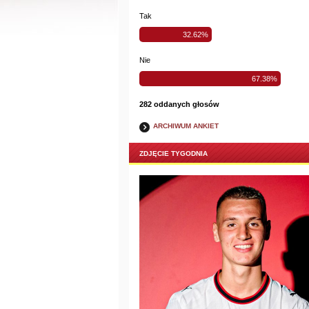
Tak
32.62%
Nie
67.38%
282 oddanych głosów
ARCHIWUM ANKIET
ZDJĘCIE TYGODNIA