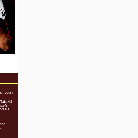
x, Jogin,
,
Rafalzki,
ucz4j,
ner111,
,
iano
,