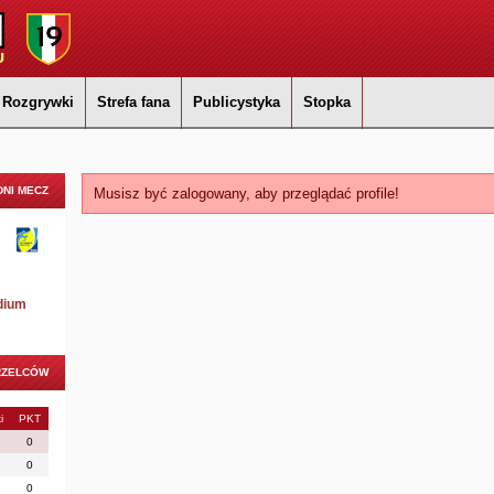
Rozgrywki
Strefa fana
Publicystyka
Stopka
NI MECZ
Musisz być zalogowany, aby przeglądać profile!
dium
RZELCÓW
i
PKT
0
0
0