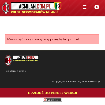
☰
Musisz być zalogowany, aby przeglądać profile!
Regulamin strony
© Copyright 2003-2022 by ACMilan.com.pl
PRZEJDŹ DO PEŁNEJ WERSJI