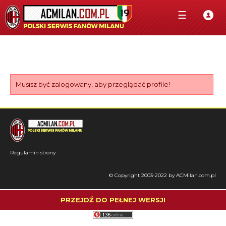
☰
Musisz być zalogowany, aby przeglądać profile!
Regulamin strony
© Copyright 2003-2022 by ACMilan.com.pl
PRZEJDŹ DO PEŁNEJ WERSJI