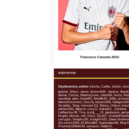
Francesco Camarda 2031!
STATYSTYKI
Użytkownicy online:
klucha, Carlito, zbylon, skon
jedunio, Shevc, slavio, donovo666 , biedrus, Band
dbmat, Cactus, Materazzone, robert66, Kuziu, Red
maciekpl, pjotr, Daniel93, Woolfik92, Vol'jin, przemek
AlexisRossonero, Rucz4j, banan1899, halogen200
Arcadias, Yang, rossoner111, Abece, Unloco, kasol
adrian1992, filipacm, Levy11, Kaka821 , Zdziebol,
LaMancha 98, Yrsa, kozik___13, pipobytom, gera
Krupini, Alessio_re6, DarQ, Zero07, GrandePaolo
carrygun, Smigacz90, Inzaghi7425, Zlatan ibrahimo
Szczechu1899, ACMichał83, Superpippo96, King Ma
Przemek1899ACM, sarnacm, Haifisch,