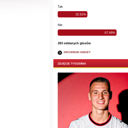
Tak
32.51%
Nie
67.49%
283 oddanych głosów
ARCHIWUM ANKIET
ZDJĘCIE TYGODNIA