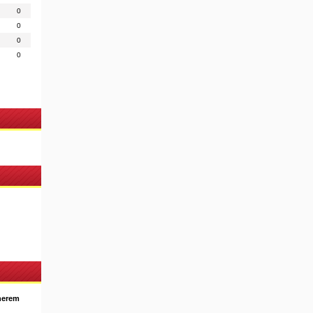
0
0
0
0
nerem