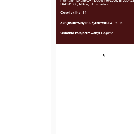
mechanik_kwantowy, Rossosince1996, Elrysiek22
DACM1988, MiKuu, Ultras_milanu
Gości online:
64
Zarejestrowanych użytkowników:
20110
Ostatnio zarejestrowany:
Dagome
_ X _