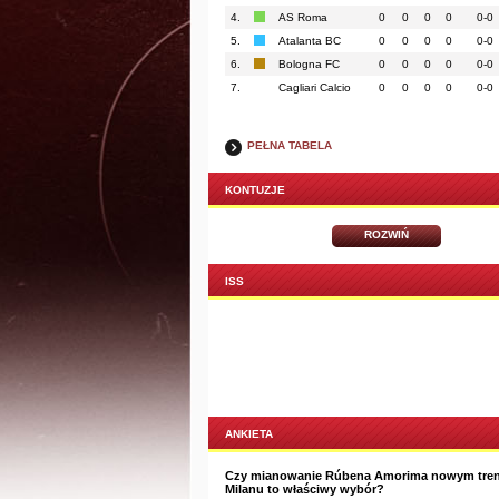
4.
AS Roma
0
0
0
0
0-0
5.
Atalanta BC
0
0
0
0
0-0
6.
Bologna FC
0
0
0
0
0-0
7.
Cagliari Calcio
0
0
0
0
0-0
PEŁNA TABELA
KONTUZJE
ROZWIŃ
ISS
ANKIETA
Czy mianowanie Rúbena Amorima nowym tre
Milanu to właściwy wybór?