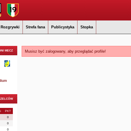
Rozgrywki
Strefa fana
Publicystyka
Stopka
NI MECZ
Musisz być zalogowany, aby przeglądać profile!
dium
RZELCÓW
i
PKT
0
0
0