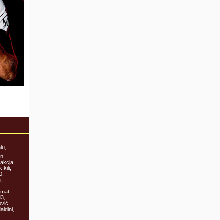
iu,
on,
akcja,
.kili,
0,
i,
smat,
M3,
vić,
ldini,