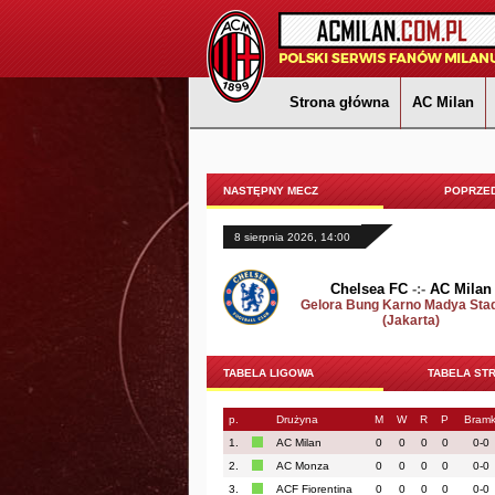
Strona główna
AC Milan
NASTĘPNY MECZ
POPRZED
8 sierpnia 2026, 14:00
Chelsea FC
-:-
AC Milan
Gelora Bung Karno Madya Sta
(Jakarta)
TABELA LIGOWA
TABELA ST
p.
Drużyna
M
W
R
P
Bramk
1.
AC Milan
0
0
0
0
0-0
2.
AC Monza
0
0
0
0
0-0
3.
ACF Fiorentina
0
0
0
0
0-0