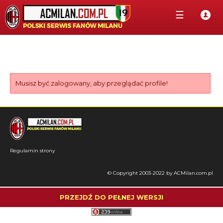
☰
Musisz być zalogowany, aby przeglądać profile!
Regulamin strony
© Copyright 2003-2022 by ACMilan.com.pl
PRZEJDŹ DO PEŁNEJ WERSJI