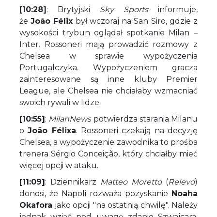
[10:28]
: Brytyjski
Sky Sports
informuje,
że
João Félix
był wczoraj na San Siro, gdzie z
wysokości trybun oglądał spotkanie Milan –
Inter. Rossoneri mają prowadzić rozmowy z
Chelsea w sprawie wypożyczenia
Portugalczyka. Wypożyczeniem gracza
zainteresowane są inne kluby Premier
League, ale Chelsea nie chciałaby wzmacniać
swoich rywali w lidze.
[10:55]
:
MilanNews
potwierdza starania Milanu
o
João Félixa
. Rossoneri czekają na decyzję
Chelsea, a wypożyczenie zawodnika to prośba
trenera Sérgio Conceição, który chciałby mieć
więcej opcji w ataku.
[11:09]
: Dziennikarz
Matteo Moretto
(
Relevo
)
donosi, że Napoli rozważa pozyskanie
Noaha
Okafora
jako opcji "na ostatnią chwilę". Należy
jednak wziąć pod uwagę zdanie Szwajcara,