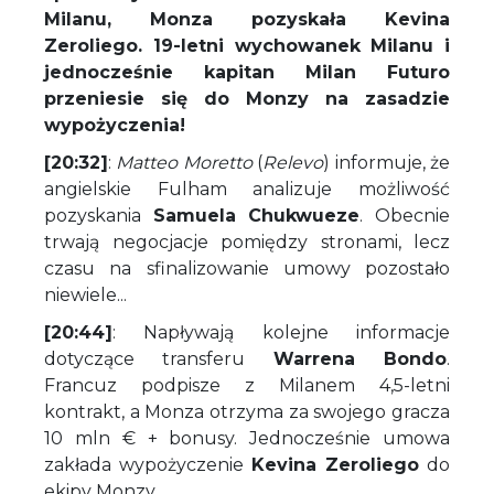
Milanu, Monza pozyskała Kevina
Zeroliego. 19-letni wychowanek Milanu i
jednocześnie kapitan Milan Futuro
przeniesie się do Monzy na zasadzie
wypożyczenia!
[20:32]
:
Matteo Moretto
(
Relevo
) informuje, że
angielskie Fulham analizuje możliwość
pozyskania
Samuela Chukwueze
. Obecnie
trwają negocjacje pomiędzy stronami, lecz
czasu na sfinalizowanie umowy pozostało
niewiele...
[20:44]
: Napływają kolejne informacje
dotyczące transferu
Warrena Bondo
.
Francuz podpisze z Milanem 4,5-letni
kontrakt, a Monza otrzyma za swojego gracza
10 mln € + bonusy. Jednocześnie umowa
zakłada wypożyczenie
Kevina Zeroliego
do
ekipy Monzy.