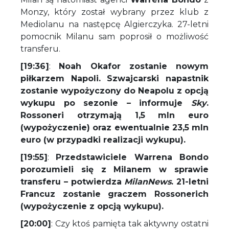
Monzy, który został wybrany przez klub z
Mediolanu na następcę Algierczyka. 27-letni
pomocnik Milanu sam poprosił o możliwość
transferu.
[19:36]
:
Noah Okafor zostanie nowym
piłkarzem Napoli. Szwajcarski napastnik
zostanie wypożyczony do Neapolu z opcją
wykupu po sezonie – informuje
Sky
.
Rossoneri otrzymają 1,5 mln euro
(wypożyczenie) oraz ewentualnie 23,5 mln
euro (w przypadki realizacji wykupu).
[19:55]
:
Przedstawiciele Warrena Bondo
porozumieli się z Milanem w sprawie
transferu – potwierdza
MilanNews
. 21-letni
Francuz zostanie graczem Rossonerich
(wypożyczenie z opcją wykupu).
[20:00]
: Czy ktoś pamięta tak aktywny ostatni