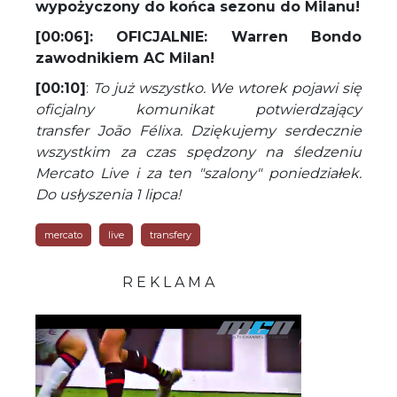
wypożyczony do końca sezonu do Milanu!
[00:06]: OFICJALNIE: Warren Bondo
zawodnikiem AC Milan!
[00:10]
:
To już wszystko. We wtorek pojawi się
oficjalny komunikat potwierdzający
transfer João Félixa. Dziękujemy serdecznie
wszystkim za czas spędzony na śledzeniu
Mercato Live i za ten "szalony" poniedziałek.
Do usłyszenia 1 lipca!
mercato
live
transfery
R E K L A M A