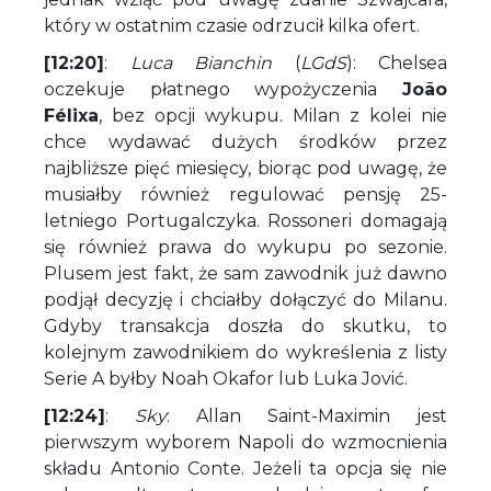
który w ostatnim czasie odrzucił kilka ofert.
[12:20]
:
Luca Bianchin
(
LGdS
): Chelsea
oczekuje płatnego wypożyczenia
João
Félixa
, bez opcji wykupu. Milan z kolei nie
chce wydawać dużych środków przez
najbliższe pięć miesięcy, biorąc pod uwagę, że
musiałby również regulować pensję 25-
letniego Portugalczyka. Rossoneri domagają
się również prawa do wykupu po sezonie.
Plusem jest fakt, że sam zawodnik już dawno
podjął decyzję i chciałby dołączyć do Milanu.
Gdyby transakcja doszła do skutku, to
kolejnym zawodnikiem do wykreślenia z listy
Serie A byłby Noah Okafor lub Luka Jović.
[12:24]
:
Sky
: Allan Saint-Maximin jest
pierwszym wyborem Napoli do wzmocnienia
składu Antonio Conte. Jeżeli ta opcja się nie