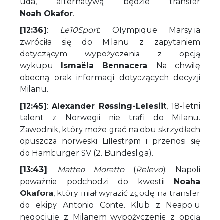
uda, alternatywą będzie transfer
Noah Okafor
.
[12:36]
:
Le10Sport
: Olympique Marsylia
zwróciła się do Milanu z zapytaniem
dotyczącym wypożyczenia z opcją
wykupu
Ismaëla Bennacera
. Na chwilę
obecną brak informacji dotyczących decyzji
Milanu.
[12:45]
:
Alexander Røssing-Lelesiit
, 18-letni
talent z Norwegii nie trafi do Milanu.
Zawodnik, który może grać na obu skrzydłach
opuszcza norweski Lillestrøm i przenosi się
do Hamburger SV (2. Bundesliga).
[13:43]
:
Matteo Moretto
(
Relevo
): Napoli
poważnie podchodzi do kwestii
Noaha
Okafora
, który miał wyrazić zgodę na transfer
do ekipy Antonio Conte. Klub z Neapolu
negocjuje z Milanem wypożyczenie z opcją