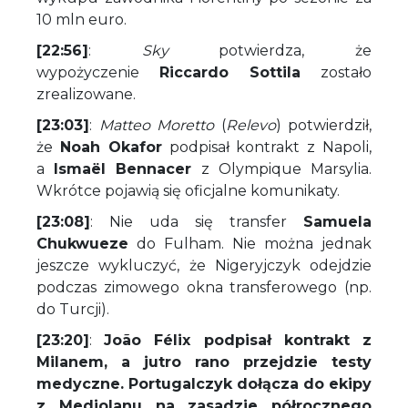
10 mln euro.
[22:56]
:
Sky
potwierdza, że
wypożyczenie
Riccardo Sottila
zostało
zrealizowane.
[23:03]
:
Matteo Moretto
(
Relevo
) potwierdził,
że
Noah Okafor
podpisał kontrakt z Napoli,
a
Ismaël Bennacer
z Olympique Marsylia.
Wkrótce pojawią się oficjalne komunikaty.
[23:08]
: Nie uda się transfer
Samuela
Chukwueze
do Fulham. Nie można jednak
jeszcze wykluczyć, że Nigeryjczyk odejdzie
podczas zimowego okna transferowego (np.
do Turcji).
[23:20]
:
João Félix podpisał kontrakt z
Milanem, a jutro rano przejdzie testy
medyczne. Portugalczyk dołącza do ekipy
z Mediolanu na zasadzie półrocznego