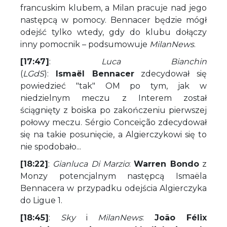
francuskim klubem, a Milan pracuje nad jego
następcą w pomocy. Bennacer będzie mógł
odejść tylko wtedy, gdy do klubu dołączy
inny pomocnik – podsumowuje
MilanNews
.
[17:47]
:
Luca Bianchin
(
LGdS
):
Ismaël Bennacer
zdecydował się
powiedzieć "tak" OM po tym, jak w
niedzielnym meczu z Interem został
ściągnięty z boiska po zakończeniu pierwszej
połowy meczu. Sérgio Conceição zdecydował
się na takie posunięcie, a Algierczykowi się to
nie spodobało...
[18:22]
:
Gianluca Di Marzio
:
Warren Bondo
z
Monzy potencjalnym następcą Ismaëla
Bennacera w przypadku odejścia Algierczyka
do Ligue 1.
[18:45]
:
Sky
i
MilanNews
:
João Félix