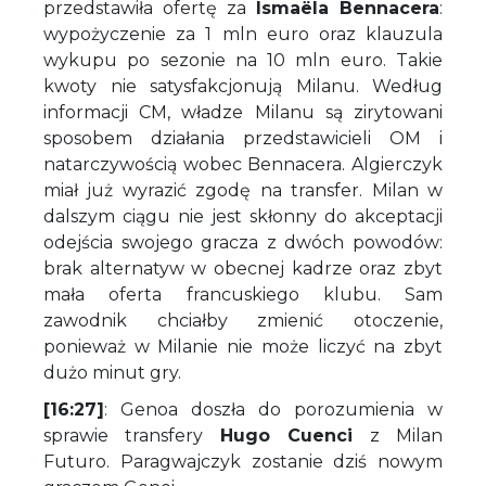
przedstawiła ofertę za
Ismaëla Bennacera
:
wypożyczenie za 1 mln euro oraz klauzula
wykupu po sezonie na 10 mln euro. Takie
kwoty nie satysfakcjonują Milanu. Według
informacji CM, władze Milanu są zirytowani
sposobem działania przedstawicieli OM i
natarczywością wobec Bennacera. Algierczyk
miał już wyrazić zgodę na transfer. Milan w
dalszym ciągu nie jest skłonny do akceptacji
odejścia swojego gracza z dwóch powodów:
brak alternatyw w obecnej kadrze oraz zbyt
mała oferta francuskiego klubu. Sam
zawodnik chciałby zmienić otoczenie,
ponieważ w Milanie nie może liczyć na zbyt
dużo minut gry.
[16:27]
: Genoa doszła do porozumienia w
sprawie transfery
Hugo Cuenci
z Milan
Futuro. Paragwajczyk zostanie dziś nowym