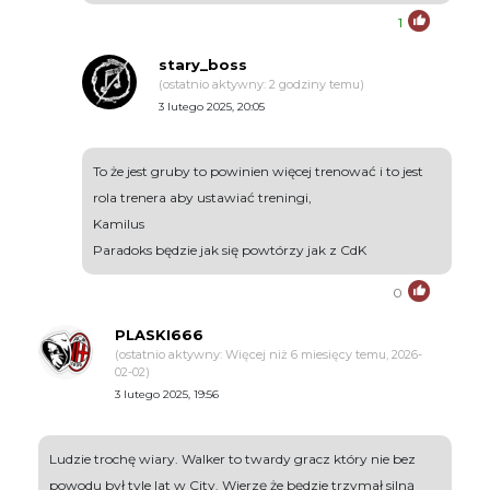
1
stary_boss
(ostatnio aktywny: 2 godziny temu)
3 lutego 2025, 20:05
To że jest gruby to powinien więcej trenować i to jest
rola trenera aby ustawiać treningi,
Kamilus
Paradoks będzie jak się powtórzy jak z CdK
0
PLASKI666
(ostatnio aktywny: Więcej niż 6 miesięcy temu, 2026-
02-02)
3 lutego 2025, 19:56
Ludzie trochę wiary. Walker to twardy gracz który nie bez
powodu był tyle lat w City. Wierzę że będzie trzymał silną