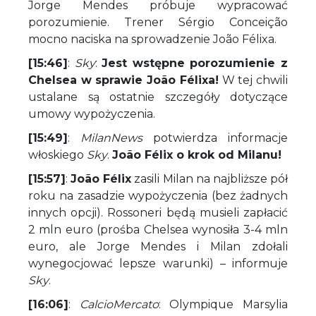
Jorge Mendes próbuje wypracować
porozumienie. Trener Sérgio Conceição
mocno naciska na sprowadzenie João Félixa.
[15:46]
:
Sky
:
Jest wstępne porozumienie z
Chelsea w sprawie João Félixa!
W tej chwili
ustalane są ostatnie szczegóły dotyczące
umowy wypożyczenia.
[15:49]
:
MilanNews
potwierdza informacje
włoskiego
Sky
.
João Félix o krok od Milanu!
[15:57]
:
João Félix
zasili Milan na najbliższe pół
roku na zasadzie wypożyczenia (bez żadnych
innych opcji). Rossoneri będą musieli zapłacić
2 mln euro (prośba Chelsea wynosiła 3-4 mln
euro, ale Jorge Mendes i Milan zdołali
wynegocjować lepsze warunki) – informuje
Sky
.
[16:06]
:
CalcioMercato
: Olympique Marsylia