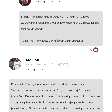
3 lutego 2025, 20:12
Nigdy nie zapomne okienek z Panem X, to było
zabawne. Nocerino akurat był kotem przy ibrze przez
ten jeden sezon :)
To fajnie, nie wiedziałem że on tam trenuje!
0
Mellion
(ostatnio aktywny: Dzisiaj, 10:25)
3 lutego 2025, 20:01
Brak mi słów by skomentować to jakie znaleziono
"wzmocnienie" do środka pola. A tym bardziej formułę
transferu Bennacera, bo to jest już jakaś potwarz. I oni jeszcze
chcą podpisać gościa, który leczy kontuzję, przecież to są
jakieś żarty. To jak oni niszczą nam klub... to jest po prostu tak