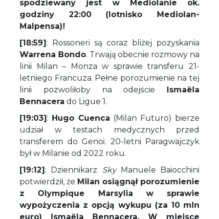
spodziewany jest w Mediolanie ok.
godziny 22:00 (lotnisko Mediolan-
Malpensa)!
[18:59]
: Rossoneri są coraz bliżej pozyskania
Warrena Bondo
. Trwają obecnie rozmowy na
linii Milan – Monza w sprawie transferu 21-
letniego Francuza. Pełne porozumienie na tej
linii pozwoliłoby na odejście
Ismaëla
Bennacera
do Ligue 1.
[19:03]
:
Hugo Cuenca
(Milan Futuro) bierze
udział w testach medycznych przed
transferem do Genoi. 20-letni Paragwajczyk
był w Milanie od 2022 roku.
[19:12]
: Dziennikarz
Sky
Manuele Baiocchini
potwierdził, że
Milan osiągnął porozumienie
z Olympique Marsylia w sprawie
wypożyczenia z opcją wykupu (za 10 mln
euro) Ismaëla Bennacera. W miejsce