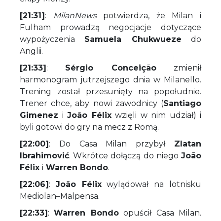
[21:31]
:
MilanNews
potwierdza, że Milan i
Fulham prowadzą negocjacje dotyczące
wypożyczenia
Samuela Chukwueze
do
Anglii.
[21:33]
:
Sérgio Conceição
zmienił
harmonogram jutrzejszego dnia w Milanello.
Trening został przesunięty na popołudnie.
Trener chce, aby nowi zawodnicy (
Santiago
Gimenez
i
João Félix
wzięli w nim udział) i
byli gotowi do gry na mecz z Romą.
[22:00]
: Do Casa Milan przybył
Zlatan
Ibrahimović
. Wkrótce dołączą do niego
João
Félix
i
Warren Bondo
.
[22:06]
:
João Félix
wylądował na lotnisku
Mediolan–Malpensa.
[22:33]
:
Warren Bondo
opuścił Casa Milan.