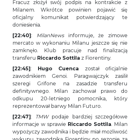
Fracuz złożył swój podpis na kontrakcie z
Milanem. Wkrótce powinien pojawić się
oficjalny komunikat potwierdzający te
doniesienia.
[22:40]
:
MilanNews
informuje, że zimowe
mercato w wykonaniu Milanu jeszcze się nie
zamknęło. Klub pracuje nad finalizacją
transferu
Riccardo Sottila
z Fiorentiny.
[22:45]
:
Hugo Cuenca
został oficjalnie
zawodnikiem Genoi. Paragwajczyk zasilił
szeregi Grifone na zasadzie transferu
definitywnego. Milan zachował prawo do
odkupu 20-letniego pomocnika, który
reprezentował barwy Milan Futuro.
[22:47]
:
TMW
podaje bardziej szczegółowe
informacje w sprawie
Riccardo Sottila
. Milan
wypożyczy zawodnika i będzie miał możliwość
wykupu zawodnika Fiorentiny po sezonie za