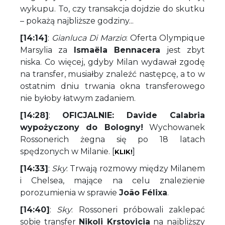
wykupu. To, czy transakcja dojdzie do skutku
– pokażą najbliższe godziny...
[14:14]
:
Gianluca Di Marzio
: Oferta Olympique
Marsylia za
Ismaëla Bennacera
jest zbyt
niska. Co więcej, gdyby Milan wydawał zgodę
na transfer, musiałby znaleźć następcę, a to w
ostatnim dniu trwania okna transferowego
nie byłoby łatwym zadaniem.
[14:28]
:
OFICJALNIE: Davide Calabria
wypożyczony do Bologny!
Wychowanek
Rossonerich żegna się po 18 latach
spędzonych w Milanie. [
]
KLIK!
[14:33]
:
Sky
: Trwają rozmowy między Milanem
i Chelsea, mające na celu znalezienie
porozumienia w sprawie
João Félixa
.
[14:40]
:
Sky
: Rossoneri próbowali zaklepać
sobie transfer
Nikoli Krstovicia
na najbliższy