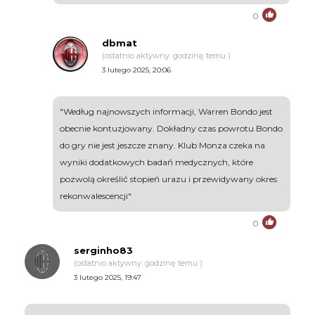
0
dbmat
(ostatnio aktywny: godzinę temu )
3 lutego 2025, 20:06
"Według najnowszych informacji, Warren Bondo jest
obecnie kontuzjowany. Dokładny czas powrotu Bondo
do gry nie jest jeszcze znany. Klub Monza czeka na
wyniki dodatkowych badań medycznych, które
pozwolą określić stopień urazu i przewidywany okres
rekonwalescencji"
0
serginho83
(ostatnio aktywny: godzinę temu )
3 lutego 2025, 19:47