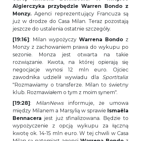
Algierczyka przybędzie Warren Bondo z
Monzy.
Agenci reprezentujący Francuza są
już w drodze do Casa Milan. Teraz pozostają
jeszcze do ustalenia ostatnie szczegóły.
[19:16]
: Milan wypożyczy
Warrena Bondo
z
Monzy z zachowaniem prawa do wykupu po
sezonie. Monza jest otwarta na takie
rozwiązanie. Kwota, na której opierają się
negocjacje wynosi 12 mln euro. Ojciec
zawodnika udzielił wywiadu dla
SportItalia
:
"Rozmawiamy o transferze. Milan to świetny
klub. Rozmawiałem o tym z moim synem".
[19:28]
:
MilanNews
informuje, że umowa
między Milanem a Marsylią w sprawie
Ismaëla
Bennacera
jest już sfinalizowana. Będzie to
wypożyczenie z opcją wykupu za łączną
kwotę ok. 14-15 mln euro. W tej chwili w Casa
Milan są natomiast agenci
Warrena Bondo
z