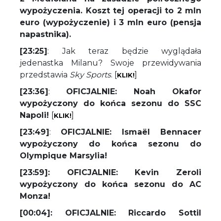
wypożyczenia. Koszt tej operacji to 2 mln
euro (wypożyczenie) i 3 mln euro (pensja
napastnika).
[23:25]
: Jak teraz będzie wyglądała
jedenastka Milanu? Swoje przewidywania
przedstawia
Sky Sports
. [
]
KLIK!
[23:36]
:
OFICJALNIE: Noah Okafor
wypożyczony do końca sezonu do SSC
Napoli!
[
]
KLIK!
[23:49]
:
OFICJALNIE: Ismaël Bennacer
wypożyczony do końca sezonu do
Olympique Marsylia!
[23:59]: OFICJALNIE: Kevin Zeroli
wypożyczony do końca sezonu do AC
Monza!
[00:04]: OFICJALNIE: Riccardo Sottil