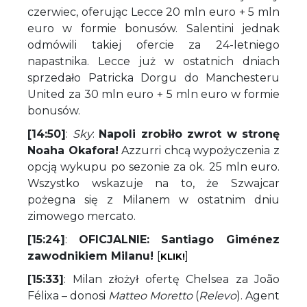
czerwiec, oferując Lecce 20 mln euro + 5 mln
euro w formie bonusów. Salentini jednak
odmówili takiej ofercie za 24-letniego
napastnika. Lecce już w ostatnich dniach
sprzedało Patricka Dorgu do Manchesteru
United za 30 mln euro + 5 mln euro w formie
bonusów.
[14:50]
:
Sky
:
Napoli zrobiło zwrot w stronę
Noaha Okafora!
Azzurri chcą wypożyczenia z
opcją wykupu po sezonie za ok. 25 mln euro.
Wszystko wskazuje na to, że Szwajcar
pożegna się z Milanem w ostatnim dniu
zimowego mercato.
[15:24]
:
OFICJALNIE: Santiago Giménez
zawodnikiem Milanu!
[
]
KLIK!
[15:33]
: Milan złożył ofertę Chelsea za João
Félixa – donosi
Matteo Moretto
(
Relevo
). Agent