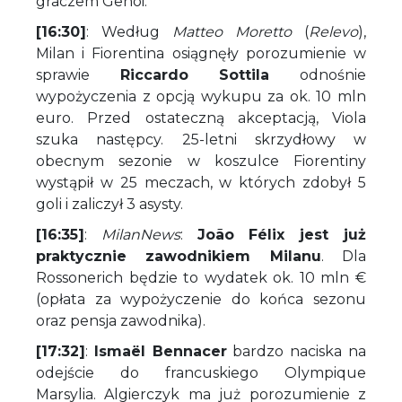
graczem Genoi.
[16:30]
: Według
Matteo Moretto
(
Relevo
),
Milan i Fiorentina osiągnęły porozumienie w
sprawie
Riccardo Sottila
odnośnie
wypożyczenia z opcją wykupu za ok. 10 mln
euro. Przed ostateczną akceptacją, Viola
szuka następcy. 25-letni skrzydłowy w
obecnym sezonie w koszulce Fiorentiny
wystąpił w 25 meczach, w których zdobył 5
goli i zaliczył 3 asysty.
[16:35]
:
MilanNews
:
João Félix jest już
praktycznie zawodnikiem Milanu
. Dla
Rossonerich będzie to wydatek ok. 10 mln €
(opłata za wypożyczenie do końca sezonu
oraz pensja zawodnika).
[17:32]
:
Ismaël Bennacer
bardzo naciska na
odejście do francuskiego Olympique
Marsylia. Algierczyk ma już porozumienie z