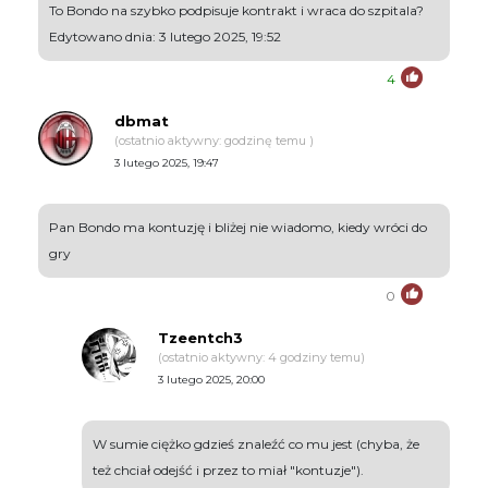
To Bondo na szybko podpisuje kontrakt i wraca do szpitala?
Edytowano dnia: 3 lutego 2025, 19:52
4
dbmat
(ostatnio aktywny: godzinę temu )
3 lutego 2025, 19:47
Pan Bondo ma kontuzję i bliżej nie wiadomo, kiedy wróci do
gry
0
Tzeentch3
(ostatnio aktywny: 4 godziny temu)
3 lutego 2025, 20:00
W sumie ciężko gdzieś znaleźć co mu jest (chyba, że
też chciał odejść i przez to miał "kontuzje").