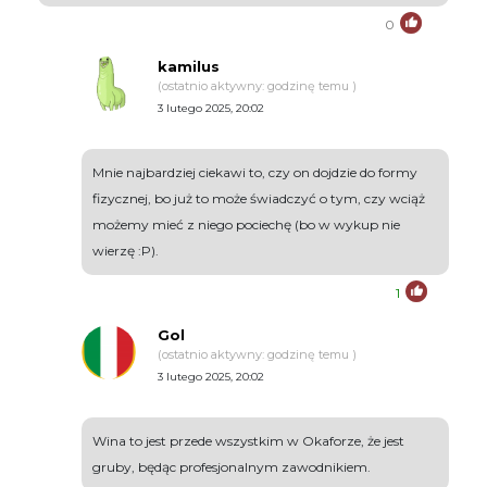
0
kamilus
(ostatnio aktywny: godzinę temu )
3 lutego 2025, 20:02
Mnie najbardziej ciekawi to, czy on dojdzie do formy
fizycznej, bo już to może świadczyć o tym, czy wciąż
możemy mieć z niego pociechę (bo w wykup nie
wierzę :P).
1
Gol
(ostatnio aktywny: godzinę temu )
3 lutego 2025, 20:02
Wina to jest przede wszystkim w Okaforze, że jest
gruby, będąc profesjonalnym zawodnikiem.