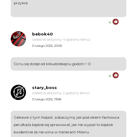
przykre.
4
bebok40
(ostatnio aktywny: 4 godziny temu)
3 lutego 2025, 20:00
Co tu się dzieje od kilkudziesięciu godzin ! :0
4
stary_boss
(ostatnio aktywny: 2 godziny temu)
3 lutego 2025, 19:58
Ciekawe z tym Napoli, zobaczymy jak pod okiem fachowca
perułkaża będzie się sprawował, jak nie wypali to będzie
ewidentnie że nie wina w trenerach Milanu