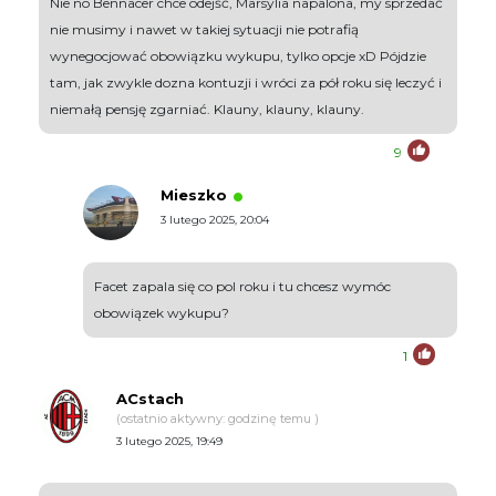
Nie no Bennacer chce odejść, Marsylia napalona, my sprzedać
nie musimy i nawet w takiej sytuacji nie potrafią
wynegocjować obowiązku wykupu, tylko opcje xD Pójdzie
tam, jak zwykle dozna kontuzji i wróci za pół roku się leczyć i
niemałą pensję zgarniać. Klauny, klauny, klauny.
9
Mieszko
3 lutego 2025, 20:04
Facet zapala się co pol roku i tu chcesz wymóc
obowiązek wykupu?
1
ACstach
(ostatnio aktywny: godzinę temu )
3 lutego 2025, 19:49