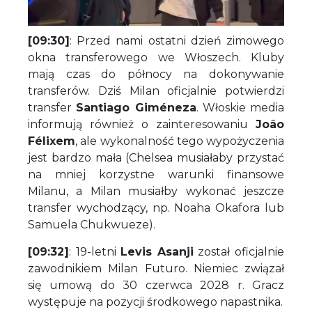
[09:30]
: Przed nami ostatni dzień zimowego
okna transferowego we Włoszech. Kluby
mają czas do północy na dokonywanie
transferów. Dziś Milan oficjalnie potwierdzi
transfer
Santiago Giméneza
. Włoskie media
informują również o zainteresowaniu
João
Félixem
, ale wykonalność tego wypożyczenia
jest bardzo mała (Chelsea musiałaby przystać
na mniej korzystne warunki finansowe
Milanu, a Milan musiałby wykonać jeszcze
transfer wychodzący, np. Noaha Okafora lub
Samuela Chukwueze).
[09:32]
: 19-letni
Levis Asanji
został oficjalnie
zawodnikiem Milan Futuro. Niemiec związał
się umową do 30 czerwca 2028 r. Gracz
występuje na pozycji środkowego napastnika.