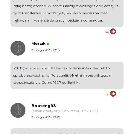
ręką naszą obronę. W marcu każdy z was będzie się cieszył z
tych transferów. Teraz żeby tylko Leo przestał machać
rękawami i wziął się do pracy i będzie mocna ekipa.
14
Mercik
3 lutego 2025, 19:53
Zdobywca w sumie 114 bramek w Serie A Andrea Belotti
spróbuje swoich sił w Portugalii. 31-letni napastnik został
wypożyczony z Como 1907 do Benfiki.
2
Boateng93
(ostatnio aktywny: 6 dni temu, 2026-08-01)
3 lutego 2025, 19:49