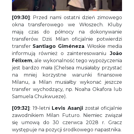
[09:30]
: Przed nami ostatni dzień zimowego
okna transferowego we Włoszech. Kluby
mają czas do północy na dokonywanie
transferów. Dziś Milan oficjalnie potwierdzi
transfer
Santiago Giméneza
. Włoskie media
informują również o zainteresowaniu
João
Félixem
, ale wykonalność tego wypożyczenia
jest bardzo mała (Chelsea musiałaby przystać
na mniej korzystne warunki finansowe
Milanu, a Milan musiałby wykonać jeszcze
transfer wychodzący, np. Noaha Okafora lub
Samuela Chukwueze).
[09:32]
: 19-letni
Levis Asanji
został oficjalnie
zawodnikiem Milan Futuro. Niemiec związał
się umową do 30 czerwca 2028 r. Gracz
występuje na pozycji środkowego napastnika.