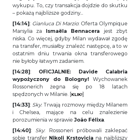
wykupu. To, czy transakcja dojdzie do skutku
– pokażą najbliższe godziny...
[14:14]
:
Gianluca Di Marzio
: Oferta Olympique
Marsylia za
Ismaëla Bennacera
jest zbyt
niska. Co więcej, gdyby Milan wydawał zgodę
na transfer, musiałby znaleźć następcę, a to w
ostatnim dniu trwania okna transferowego
nie byłoby łatwym zadaniem.
[14:28]
:
OFICJALNIE: Davide Calabria
wypożyczony do Bologny!
Wychowanek
Rossonerich żegna się po 18 latach
spędzonych w Milanie. [
]
KLIK!
[14:33]
:
Sky
: Trwają rozmowy między Milanem
i Chelsea, mające na celu znalezienie
porozumienia w sprawie
João Félixa
.
[14:40]
:
Sky
: Rossoneri próbowali zaklepać
sobie transfer
Nikoli Krstovicia
na najbliższy