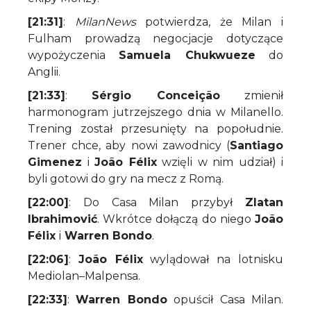
[21:31]
:
MilanNews
potwierdza, że Milan i
Fulham prowadzą negocjacje dotyczące
wypożyczenia
Samuela Chukwueze
do
Anglii.
[21:33]
:
Sérgio Conceição
zmienił
harmonogram jutrzejszego dnia w Milanello.
Trening został przesunięty na popołudnie.
Trener chce, aby nowi zawodnicy (
Santiago
Gimenez
i
João Félix
wzięli w nim udział) i
byli gotowi do gry na mecz z Romą.
[22:00]
: Do Casa Milan przybył
Zlatan
Ibrahimović
. Wkrótce dołączą do niego
João
Félix
i
Warren Bondo
.
[22:06]
:
João Félix
wylądował na lotnisku
Mediolan–Malpensa.
[22:33]
:
Warren Bondo
opuścił Casa Milan.