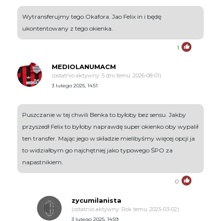
Wytransferujmy tego Okafora. Jao Felix in i będę
ukontentowany z tego okienka.
1
MEDIOLANUMACM
(ostatnio aktywny: 5 dni temu, 2026-08-01)
3 lutego 2025, 14:51
Puszczanie w tej chwili Benka to byłoby bez sensu. Jakby
przyszedł Felix to byłoby naprawdę super okienko oby wypalił
ten transfer. Mając jego w składzie mielibyśmy więcej opcji ja
to widziałbym go najchętniej jako typowego ŚPO za
napastnikiem.
0
zycumilanista
(ostatnio aktywny: Rok temu, 2025-03-02)
3 lutego 2025, 14:59