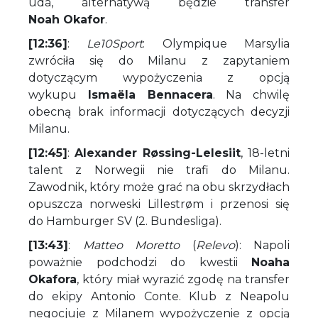
uda, alternatywą będzie transfer
Noah Okafor
.
[12:36]
:
Le10Sport
: Olympique Marsylia
zwróciła się do Milanu z zapytaniem
dotyczącym wypożyczenia z opcją
wykupu
Ismaëla Bennacera
. Na chwilę
obecną brak informacji dotyczących decyzji
Milanu.
[12:45]
:
Alexander Røssing-Lelesiit
, 18-letni
talent z Norwegii nie trafi do Milanu.
Zawodnik, który może grać na obu skrzydłach
opuszcza norweski Lillestrøm i przenosi się
do Hamburger SV (2. Bundesliga).
[13:43]
:
Matteo Moretto
(
Relevo
): Napoli
poważnie podchodzi do kwestii
Noaha
Okafora
, który miał wyrazić zgodę na transfer
do ekipy Antonio Conte. Klub z Neapolu
negocjuje z Milanem wypożyczenie z opcją