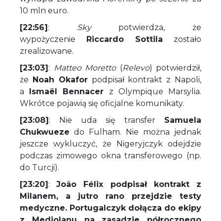
10 mln euro.
[22:56]
:
Sky
potwierdza, że
wypożyczenie
Riccardo Sottila
zostało
zrealizowane.
[23:03]
:
Matteo Moretto
(
Relevo
) potwierdził,
że
Noah Okafor
podpisał kontrakt z Napoli,
a
Ismaël Bennacer
z Olympique Marsylia.
Wkrótce pojawią się oficjalne komunikaty.
[23:08]
: Nie uda się transfer
Samuela
Chukwueze
do Fulham. Nie można jednak
jeszcze wykluczyć, że Nigeryjczyk odejdzie
podczas zimowego okna transferowego (np.
do Turcji).
[23:20]
:
João Félix podpisał kontrakt z
Milanem, a jutro rano przejdzie testy
medyczne. Portugalczyk dołącza do ekipy
z Mediolanu na zasadzie półrocznego