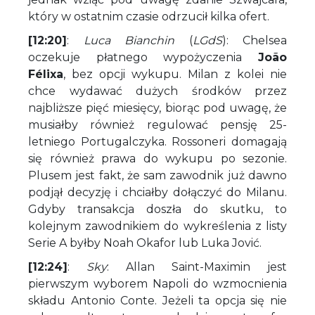
który w ostatnim czasie odrzucił kilka ofert.
[12:20]
:
Luca Bianchin
(
LGdS
): Chelsea
oczekuje płatnego wypożyczenia
João
Félixa
, bez opcji wykupu. Milan z kolei nie
chce wydawać dużych środków przez
najbliższe pięć miesięcy, biorąc pod uwagę, że
musiałby również regulować pensję 25-
letniego Portugalczyka. Rossoneri domagają
się również prawa do wykupu po sezonie.
Plusem jest fakt, że sam zawodnik już dawno
podjął decyzję i chciałby dołączyć do Milanu.
Gdyby transakcja doszła do skutku, to
kolejnym zawodnikiem do wykreślenia z listy
Serie A byłby Noah Okafor lub Luka Jović.
[12:24]
:
Sky
: Allan Saint-Maximin jest
pierwszym wyborem Napoli do wzmocnienia
składu Antonio Conte. Jeżeli ta opcja się nie