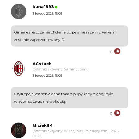
kuna1993
3 lutego 2025, 15:06
Gimenez jeszcze nie oficlanie bo pewnie razem z Felixem
zostanie zaprezentowany;D
0
ACstach
(ostatnio aktywny: 59 minut temu)
3 lutego 2025, 15:06
Czyli opcja jest sobie dana taka z pupy żeby z góry było
wiadomo, że go nie wykupią.
0
Misiek94
(ostatnio aktywny: Więcej niż 6 miesięcy temu, 2026-
02-22)