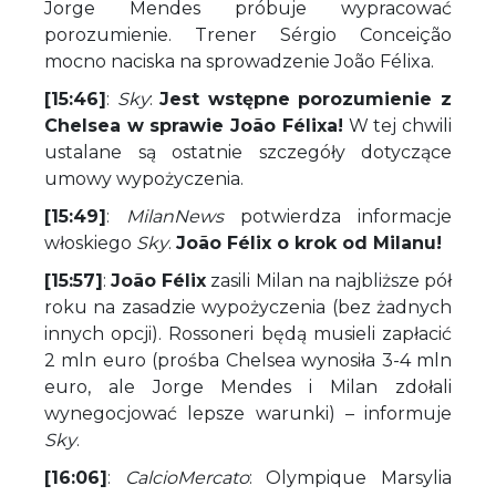
Jorge Mendes próbuje wypracować
porozumienie. Trener Sérgio Conceição
mocno naciska na sprowadzenie João Félixa.
[15:46]
:
Sky
:
Jest wstępne porozumienie z
Chelsea w sprawie João Félixa!
W tej chwili
ustalane są ostatnie szczegóły dotyczące
umowy wypożyczenia.
[15:49]
:
MilanNews
potwierdza informacje
włoskiego
Sky
.
João Félix o krok od Milanu!
[15:57]
:
João Félix
zasili Milan na najbliższe pół
roku na zasadzie wypożyczenia (bez żadnych
innych opcji). Rossoneri będą musieli zapłacić
2 mln euro (prośba Chelsea wynosiła 3-4 mln
euro, ale Jorge Mendes i Milan zdołali
wynegocjować lepsze warunki) – informuje
Sky
.
[16:06]
:
CalcioMercato
: Olympique Marsylia