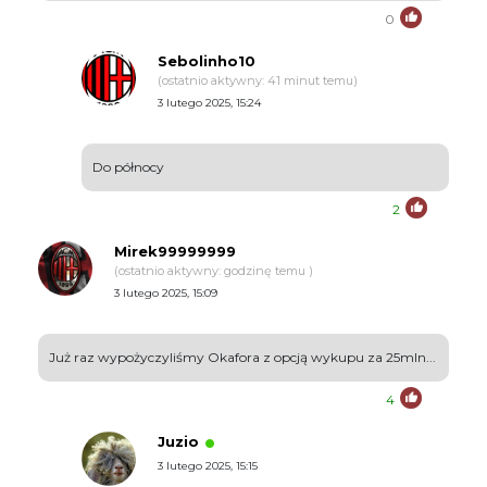
0
Sebolinho10
(ostatnio aktywny: 41 minut temu)
3 lutego 2025, 15:24
Do północy
2
Mirek99999999
(ostatnio aktywny: godzinę temu )
3 lutego 2025, 15:09
Już raz wypożyczyliśmy Okafora z opcją wykupu za 25mln...
4
Juzio
3 lutego 2025, 15:15