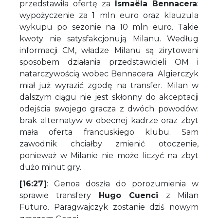
przedstawiła ofertę za
Ismaëla Bennacera
:
wypożyczenie za 1 mln euro oraz klauzula
wykupu po sezonie na 10 mln euro. Takie
kwoty nie satysfakcjonują Milanu. Według
informacji CM, władze Milanu są zirytowani
sposobem działania przedstawicieli OM i
natarczywością wobec Bennacera. Algierczyk
miał już wyrazić zgodę na transfer. Milan w
dalszym ciągu nie jest skłonny do akceptacji
odejścia swojego gracza z dwóch powodów:
brak alternatyw w obecnej kadrze oraz zbyt
mała oferta francuskiego klubu. Sam
zawodnik chciałby zmienić otoczenie,
ponieważ w Milanie nie może liczyć na zbyt
dużo minut gry.
[16:27]
: Genoa doszła do porozumienia w
sprawie transfery
Hugo Cuenci
z Milan
Futuro. Paragwajczyk zostanie dziś nowym