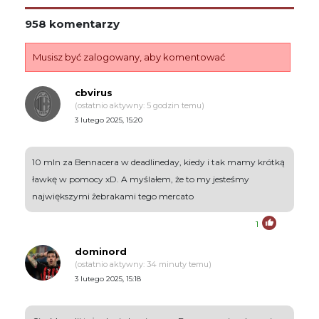
958 komentarzy
Musisz być zalogowany, aby komentować
cbvirus
(ostatnio aktywny: 5 godzin temu)
3 lutego 2025, 15:20
10 mln za Bennacera w deadlineday, kiedy i tak mamy krótką
ławkę w pomocy xD. A myślałem, że to my jesteśmy
największymi żebrakami tego mercato
1
dominord
(ostatnio aktywny: 34 minuty temu)
3 lutego 2025, 15:18