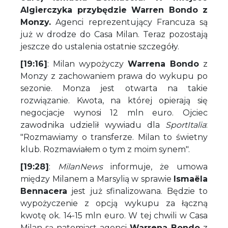
Algierczyka przybędzie Warren Bondo z
Monzy.
Agenci reprezentujący Francuza są
już w drodze do Casa Milan. Teraz pozostają
jeszcze do ustalenia ostatnie szczegóły.
[19:16]
: Milan wypożyczy
Warrena Bondo
z
Monzy z zachowaniem prawa do wykupu po
sezonie. Monza jest otwarta na takie
rozwiązanie. Kwota, na której opierają się
negocjacje wynosi 12 mln euro. Ojciec
zawodnika udzielił wywiadu dla
SportItalia
:
"Rozmawiamy o transferze. Milan to świetny
klub. Rozmawiałem o tym z moim synem".
[19:28]
:
MilanNews
informuje, że umowa
między Milanem a Marsylią w sprawie
Ismaëla
Bennacera
jest już sfinalizowana. Będzie to
wypożyczenie z opcją wykupu za łączną
kwotę ok. 14-15 mln euro. W tej chwili w Casa
Milan są natomiast agenci
Warrena Bondo
z