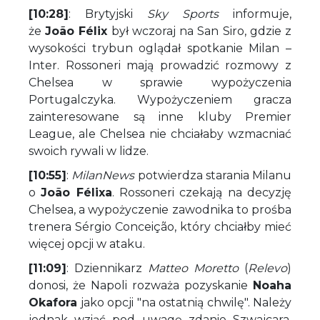
[10:28]
: Brytyjski
Sky Sports
informuje,
że
João Félix
był wczoraj na San Siro, gdzie z
wysokości trybun oglądał spotkanie Milan –
Inter. Rossoneri mają prowadzić rozmowy z
Chelsea w sprawie wypożyczenia
Portugalczyka. Wypożyczeniem gracza
zainteresowane są inne kluby Premier
League, ale Chelsea nie chciałaby wzmacniać
swoich rywali w lidze.
[10:55]
:
MilanNews
potwierdza starania Milanu
o
João Félixa
. Rossoneri czekają na decyzję
Chelsea, a wypożyczenie zawodnika to prośba
trenera Sérgio Conceição, który chciałby mieć
więcej opcji w ataku.
[11:09]
: Dziennikarz
Matteo Moretto
(
Relevo
)
donosi, że Napoli rozważa pozyskanie
Noaha
Okafora
jako opcji "na ostatnią chwilę". Należy
jednak wziąć pod uwagę zdanie Szwajcara,