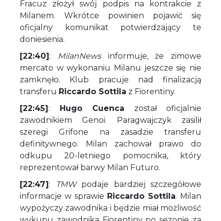
Fracuz złożył swój podpis na kontrakcie z
Milanem. Wkrótce powinien pojawić się
oficjalny komunikat potwierdzający te
doniesienia.
[22:40]
:
MilanNews
informuje, że zimowe
mercato w wykonaniu Milanu jeszcze się nie
zamknęło. Klub pracuje nad finalizacją
transferu
Riccardo Sottila
z Fiorentiny.
[22:45]
:
Hugo Cuenca
został oficjalnie
zawodnikiem Genoi. Paragwajczyk zasilił
szeregi Grifone na zasadzie transferu
definitywnego. Milan zachował prawo do
odkupu 20-letniego pomocnika, który
reprezentował barwy Milan Futuro.
[22:47]
:
TMW
podaje bardziej szczegółowe
informacje w sprawie
Riccardo Sottila
. Milan
wypożyczy zawodnika i będzie miał możliwość
wykupu zawodnika Fiorentiny po sezonie za