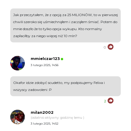
Jak przeczytałem, że z opcją za 25 MILIONÓW, to w pierwszej
chwili szeroko się uśmiechnąłem i zacząłem śmiać. Potem do
mnie doszło że to tylko opcja wykupu. Kto normalny
zapłaciłby za niego więcej niż 10 mln?
0
mmielczar123
3 lutego 2025, 14:56
Okafor idzie zdobyć scudetto, my podpisujemy Felixa i
wszyscy zadowoleni :P
2
milan2002
(ostatnio aktywny: godzinę temu )
3 lutego 2025, 14:52