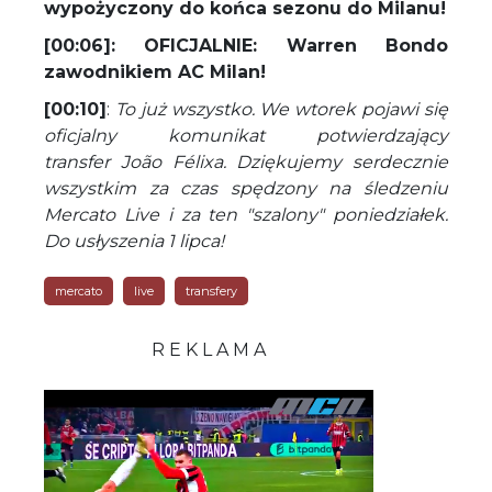
wypożyczony do końca sezonu do Milanu!
[00:06]: OFICJALNIE: Warren Bondo
zawodnikiem AC Milan!
[00:10]
:
To już wszystko. We wtorek pojawi się
oficjalny komunikat potwierdzający
transfer João Félixa. Dziękujemy serdecznie
wszystkim za czas spędzony na śledzeniu
Mercato Live i za ten "szalony" poniedziałek.
Do usłyszenia 1 lipca!
mercato
live
transfery
R E K L A M A