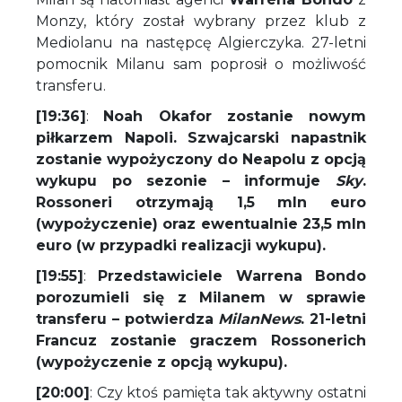
Monzy, który został wybrany przez klub z
Mediolanu na następcę Algierczyka. 27-letni
pomocnik Milanu sam poprosił o możliwość
transferu.
[19:36]
:
Noah Okafor zostanie nowym
piłkarzem Napoli. Szwajcarski napastnik
zostanie wypożyczony do Neapolu z opcją
wykupu po sezonie – informuje
Sky
.
Rossoneri otrzymają 1,5 mln euro
(wypożyczenie) oraz ewentualnie 23,5 mln
euro (w przypadki realizacji wykupu).
[19:55]
:
Przedstawiciele Warrena Bondo
porozumieli się z Milanem w sprawie
transferu – potwierdza
MilanNews
. 21-letni
Francuz zostanie graczem Rossonerich
(wypożyczenie z opcją wykupu).
[20:00]
: Czy ktoś pamięta tak aktywny ostatni