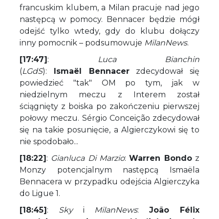
francuskim klubem, a Milan pracuje nad jego
następcą w pomocy. Bennacer będzie mógł
odejść tylko wtedy, gdy do klubu dołączy
inny pomocnik – podsumowuje
MilanNews
.
[17:47]
:
Luca Bianchin
(
LGdS
):
Ismaël Bennacer
zdecydował się
powiedzieć "tak" OM po tym, jak w
niedzielnym meczu z Interem został
ściągnięty z boiska po zakończeniu pierwszej
połowy meczu. Sérgio Conceição zdecydował
się na takie posunięcie, a Algierczykowi się to
nie spodobało...
[18:22]
:
Gianluca Di Marzio
:
Warren Bondo
z
Monzy potencjalnym następcą Ismaëla
Bennacera w przypadku odejścia Algierczyka
do Ligue 1.
[18:45]
:
Sky
i
MilanNews
:
João Félix