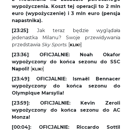
wypożyczenia. Koszt tej operacji to 2 mln
euro (wypożyczenie) i 3 mln euro (pensja
napastnika).
[23:25]
: Jak teraz będzie wyglądała
jedenastka Milanu? Swoje przewidywania
przedstawia
Sky Sports
. [
]
KLIK!
[23:36]
:
OFICJALNIE: Noah Okafor
wypożyczony do końca sezonu do SSC
Napoli!
[
]
KLIK!
[23:49]
:
OFICJALNIE: Ismaël Bennacer
wypożyczony do końca sezonu do
Olympique Marsylia!
[23:59]: OFICJALNIE: Kevin Zeroli
wypożyczony do końca sezonu do AC
Monza!
[00:04]: OFICJALNIE: Riccardo Sottil