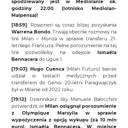
spodziewany jest w Mediolanie ok.
godziny 22:00 (lotnisko Mediolan-
Malpensa)!
[18:59]
: Rossoneri są coraz bliżej pozyskania
Warrena Bondo
. Trwają obecnie rozmowy na
linii Milan – Monza w sprawie transferu 21-
letniego Francuza. Pełne porozumienie na tej
linii pozwoliłoby na odejście
Ismaëla
Bennacera
do Ligue 1.
[19:03]
:
Hugo Cuenca
(Milan Futuro) bierze
udział w testach medycznych przed
transferem do Genoi. 20-letni Paragwajczyk
był w Milanie od 2022 roku.
[19:12]
: Dziennikarz
Sky
Manuele Baiocchini
potwierdził, że
Milan osiągnął porozumienie
z Olympique Marsylia w sprawie
wypożyczenia z opcją wykupu (za 10 mln
euro) Ismaëla Bennacera. W miejsce