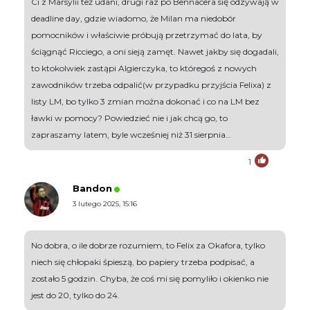
Ci z Marsylii też udani, drugi raz po Bennacera się odzywają w
deadline day, gdzie wiadomo, że Milan ma niedobór
pomocników i właściwie próbują przetrzymać do lata, by
ściągnąć Ricciego, a oni sieją zamęt. Nawet jakby się dogadali,
to ktokolwiek zastąpi Algierczyka, to któregoś z nowych
zawodników trzeba odpalić(w przypadku przyjścia Felixa) z
listy LM, bo tylko 3 zmian można dokonać i co na LM bez
ławki w pomocy? Powiedzieć nie i jak chcą go, to
zapraszamy latem, byle wcześniej niż 31 sierpnia…
1
Bandon
3 lutego 2025, 15:16
No dobra, o ile dobrze rozumiem, to Felix za Okafora, tylko
niech się chłopaki śpieszą, bo papiery trzeba podpisać, a
zostało 5 godzin. Chyba, że coś mi się pomyliło i okienko nie
jest do 20, tylko do 24.