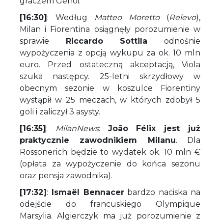
graczem Genoi.
[16:30]
: Według
Matteo Moretto
(
Relevo
),
Milan i Fiorentina osiągnęły porozumienie w
sprawie
Riccardo Sottila
odnośnie
wypożyczenia z opcją wykupu za ok. 10 mln
euro. Przed ostateczną akceptacją, Viola
szuka następcy. 25-letni skrzydłowy w
obecnym sezonie w koszulce Fiorentiny
wystąpił w 25 meczach, w których zdobył 5
goli i zaliczył 3 asysty.
[16:35]
:
MilanNews
:
João Félix jest już
praktycznie zawodnikiem Milanu
. Dla
Rossonerich będzie to wydatek ok. 10 mln €
(opłata za wypożyczenie do końca sezonu
oraz pensja zawodnika).
[17:32]
:
Ismaël Bennacer
bardzo naciska na
odejście do francuskiego Olympique
Marsylia. Algierczyk ma już porozumienie z