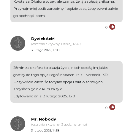
Kwota za Okafora super, ale szansa, że ją zapłacą znikoma.
Przynajmniej cosik zarobimy i będzie czas, żeby ewentualnie
go opchnąć latem.
0
DyziekAcM
(ostatnio aktywny: Dzisiaj, 12:49)
3 lutego 2025, 15:00
25mln za okafora to okazja życia, niech dołożą im jakies
gratisy do tego np jakiegoś napastnika z Liverpoolu XD
Oczywiście wiem że to tylko opcja i nikt o zdrowych
zmysłach go nie kupi za tyle
Edytowano dnia: 3 lutego 2025, 15:01
0
Mr. Nobody
(ostatnio aktywny: 3 godziny temu)
3 lutego 2025, 14:58