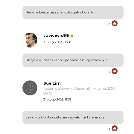
Pewnie biega teraz w kółku jak chomik.
2
savicevic88
3 lutego 2025, 15:18
Biega a w policzkach upchane 7 nuggetsów xD
3
Suejzirn
(ostatnio aktywny: Więcej niż rok temu, 2025-
08-19)
3 lutego 2025, 15:33
Jak on u Conte dostanie zawału na 1 treningu
1