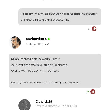
Problem w tym, że sam Bennacer naciska na transfer,
a z niewolnika nie ma pracownika
0
savicevic88
3 lutego 2025, 14:44
Milan interesuje się zawodnikiem X.
Za X wstaw nazwisko jakie tylko chcesz.
Oferta wyniesie 20 mln + bonusy.
Rozgryzłem ich schemat. Jestem geniushem xD
8
Dawid_19
(ostatnio aktywny: Dzisiaj, 12:33)