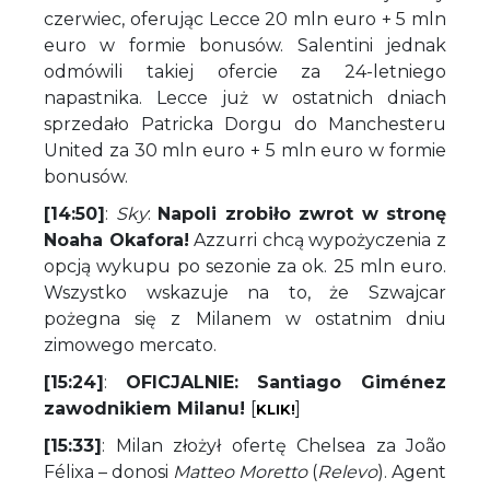
czerwiec, oferując Lecce 20 mln euro + 5 mln
euro w formie bonusów. Salentini jednak
odmówili takiej ofercie za 24-letniego
napastnika. Lecce już w ostatnich dniach
sprzedało Patricka Dorgu do Manchesteru
United za 30 mln euro + 5 mln euro w formie
bonusów.
[14:50]
:
Sky
:
Napoli zrobiło zwrot w stronę
Noaha Okafora!
Azzurri chcą wypożyczenia z
opcją wykupu po sezonie za ok. 25 mln euro.
Wszystko wskazuje na to, że Szwajcar
pożegna się z Milanem w ostatnim dniu
zimowego mercato.
[15:24]
:
OFICJALNIE: Santiago Giménez
zawodnikiem Milanu!
[
]
KLIK!
[15:33]
: Milan złożył ofertę Chelsea za João
Félixa – donosi
Matteo Moretto
(
Relevo
). Agent