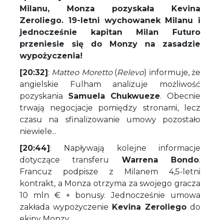
Milanu, Monza pozyskała Kevina
Zeroliego. 19-letni wychowanek Milanu i
jednocześnie kapitan Milan Futuro
przeniesie się do Monzy na zasadzie
wypożyczenia!
[20:32]
:
Matteo Moretto
(
Relevo
) informuje, że
angielskie Fulham analizuje możliwość
pozyskania
Samuela Chukwueze
. Obecnie
trwają negocjacje pomiędzy stronami, lecz
czasu na sfinalizowanie umowy pozostało
niewiele...
[20:44]
: Napływają kolejne informacje
dotyczące transferu
Warrena Bondo
.
Francuz podpisze z Milanem 4,5-letni
kontrakt, a Monza otrzyma za swojego gracza
10 mln € + bonusy. Jednocześnie umowa
zakłada wypożyczenie
Kevina Zeroliego
do
ekipy Monzy.