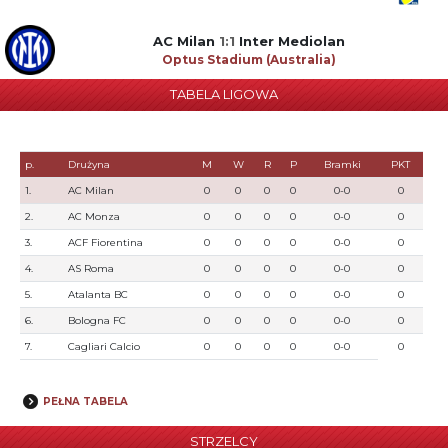
AC Milan
1:1
Inter Mediolan
Optus Stadium (Australia)
TABELA LIGOWA
p.
Drużyna
M
W
R
P
Bramki
PKT
1.
AC Milan
0
0
0
0
0-0
0
2.
AC Monza
0
0
0
0
0-0
0
3.
ACF Fiorentina
0
0
0
0
0-0
0
4.
AS Roma
0
0
0
0
0-0
0
5.
Atalanta BC
0
0
0
0
0-0
0
6.
Bologna FC
0
0
0
0
0-0
0
7.
Cagliari Calcio
0
0
0
0
0-0
0
PEŁNA TABELA
STRZELCY