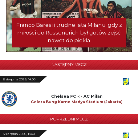
Franco Baresi i trudne lata Milanu: gdy z
miłości do Rossonerich był gotów zejść
nawet do piekła
NASTĘPNY MECZ
8 sierpnia 2026, 14:00
Chelsea FC
-:-
AC Milan
Gelora Bung Karno Madya Stadium (Jakarta)
POPRZEDNI MECZ
5 sierpnia 2026, 13:00