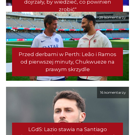
dojrzały, by wiedzieć, co powinien
zrobić"
29 komentarzy
Przed derbami w Perth: Leão i Ramos
od pierwszej minuty, Chukwueze na
prawym skrzydle
16 komentarzy
LGdS: Lazio stawia na Santiago