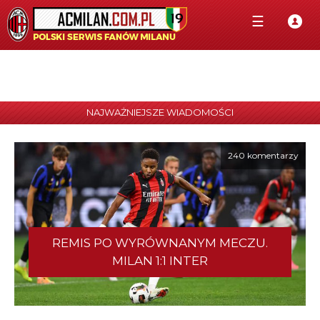
☰
NAJWAŻNIEJSZE WIADOMOŚCI
240 komentarzy
REMIS PO WYRÓWNANYM MECZU.
MILAN 1:1 INTER