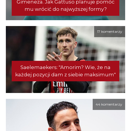
Gimeneza. Jak Gattuso planuje pomóc
mu wrócić do najwyższej formy?
17 komentarzy
Saelemaekers: "Amorim? Wie, że na
każdej pozycji dam z siebie maksimum"
44 komentarzy