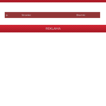
p.
Strzelec
Bramki
REKLAMA